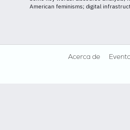
American feminisms; digital infrastru
Footer
Acerca de
Event