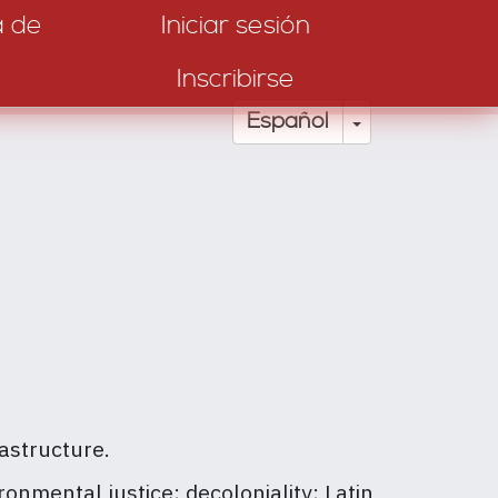
a de
Iniciar sesión
Inscribirse
Toggle Drop
Español
astructure.
onmental justice; decoloniality; Latin