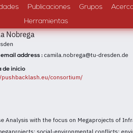
dades
Publicaciones
Grupos
Acerc
Herramientas
la Nobrega
esden
camila.nobrega@tu-dresden.de
 email address :
 de inicio
//pushbacklash.eu/consortium/
se Analysis with the focus on Megaprojects of Infr
gaprojects; social-environmental conflicts; envir