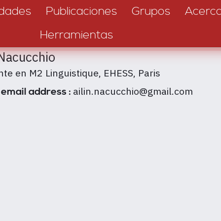
dades
Publicaciones
Grupos
Acerc
Herramientas
 Nacucchio
nte en M2 Linguistique, EHESS, Paris
ailin.nacucchio@gmail.com
 email address :