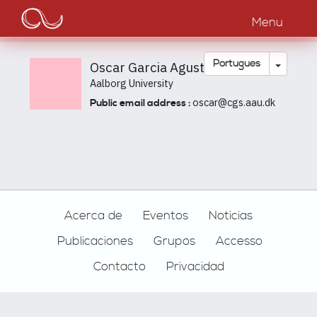
Main
Passar
para
Menu
navigation
o
conteúdo
principal
Toggle
Português
Oscar Garcia Agustin
Aalborg University
oscar@cgs.aau.dk
Public email address :
Footer
Acerca de
Eventos
Noticias
Publicaciones
Grupos
Accesso
Contacto
Privacidad