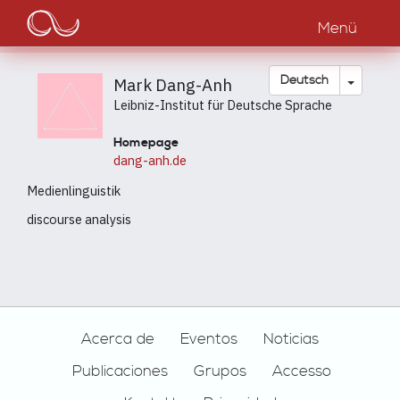
Main
Direkt
zum
Menü
navigation
Inhalt
Dropdow
Deutsch
Mark Dang-Anh
Leibniz-Institut für Deutsche Sprache
Homepage
dang-anh.de
Medienlinguistik
discourse analysis
Footer
Acerca de
Eventos
Noticias
Publicaciones
Grupos
Accesso