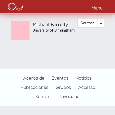
Main
Direkt
zum
Menü
navigation
Inhalt
Dropdow
Deutsch
Michael Farrelly
University of Birmingham
Footer
Acerca de
Eventos
Noticias
Publicaciones
Grupos
Accesso
Kontakt
Privacidad