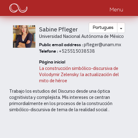
Main
Passar
para
Menu
navigation
o
conteúdo
principal
Toggle
Português
Sabine Pfleger
Universidad Nacional Autónoma de México
pfleger@unam.mx
Public email address :
+525515038538
Telefone :
Página inicial
La construcción simbólico-discursiva de
Volodymir Zelensky: la actualización del
mito de héroe
Trabajo los estudios del Discurso desde una óptica
cognitivista y complejista. Mis intereses ce centran
primordialmente en los procesos de la construcción
simbólico-discursiva de tema de la realidad social .