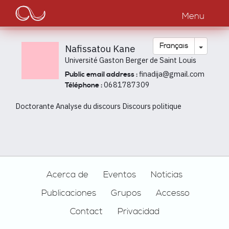
Main
Aller
au
Menu
navigation
contenu
principal
Toggle
Français
Nafissatou Kane
Université Gaston Berger de Saint Louis
finadija@gmail.com
Public email address :
0681787309
Téléphone :
Doctorante Analyse du discours Discours politique
Footer
Acerca de
Eventos
Noticias
Publicaciones
Grupos
Accesso
Contact
Privacidad