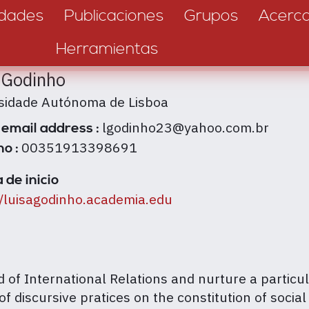
dades
Publicaciones
Grupos
Acerc
Herramientas
 Godinho
sidade Autónoma de Lisboa
lgodinho23@yahoo.com.br
 email address :
00351913398691
no :
 de inicio
//luisagodinho.academia.edu
d of International Relations and nurture a particul
 of discursive pratices on the constitution of soc