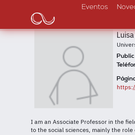
Main
Pasar
Eventos
Nove
al
navigation
contenido
principal
Luisa
Univer
Public
Teléfo
Página
https:
I am an Associate Professor in the fiel
to the social sciences, mainly the role