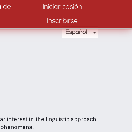
a de
Iniciar sesión
Inscribirse
Toggle Drop
Español
ar interest in the linguistic approach
ial phenomena.