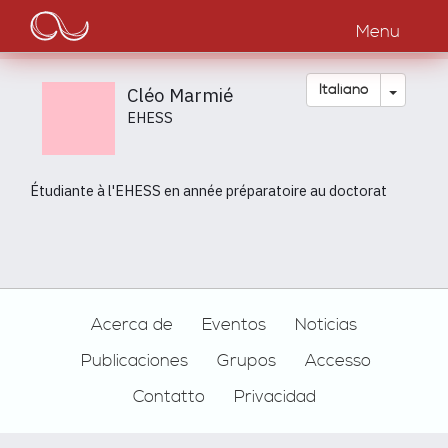
Main
Salta
al
Menu
navigation
contenuto
principale
Toggle
Italiano
Cléo Marmié
EHESS
Étudiante à l'EHESS en année préparatoire au doctorat
Footer
Acerca de
Eventos
Noticias
Publicaciones
Grupos
Accesso
Contatto
Privacidad