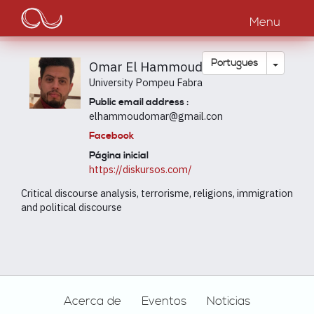
Main
Passar
para
Menu
navigation
o
conteúdo
principal
Toggle
Português
Omar El Hammoud
University Pompeu Fabra
Public email address :
elhammoudomar@gmail.con
Facebook
Página inicial
https://diskursos.com/
Critical discourse analysis, terrorisme, religions, immigration
and political discourse
Footer
Acerca de
Eventos
Noticias