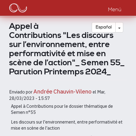
Main
Pasar
al
Menú
navigation
contenido
principal
Appel à
Toggle
Español
Contributions "Les discours
sur l’environnement, entre
performativité et mise en
scène de l’action"_ Semen 55_
Parution Printemps 2024_
Andrée Chauvin-Vileno
Enviado por
el
Mar,
28/03/2023 - 15:57
Appel à Contributions pour le dossier thématique de
Semen n°55
Les discours sur l'environnement, entre performativité et
mise en scène de l'action