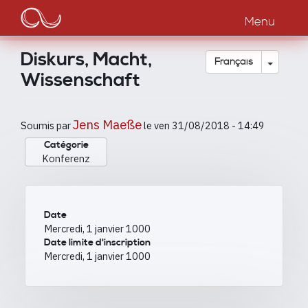
Main
Aller
au
Menu
navigation
contenu
principal
Diskurs, Macht,
Toggle
Français
Wissenschaft
Jens Maeße
Soumis par
le
ven 31/08/2018 - 14:49
Catégorie
Konferenz
Date
Mercredi, 1 janvier 1000
Date limite d'inscription
Mercredi, 1 janvier 1000