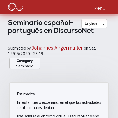
Main
Skip
to
Menu
navigation
main
content
Seminario español-
Toggle
English
português en DiscursoNet
Johannes Angermuller
Submitted by
on
Sat,
12/05/2020 - 23:19
Category
Seminario
Estimadxs,
En este nuevo escenario, en el que las actividades
institucionales debían
trasladarse al entorno virtual, DiscursoNet viene