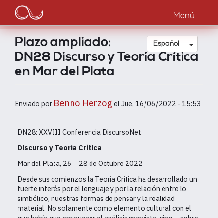
Main
Pasar
al
Menú
navigation
contenido
principal
Plazo ampliado:
Toggle
Español
DN28 Discurso y Teoría Crítica
en Mar del Plata
Benno Herzog
Enviado por
el
Jue, 16/06/2022 - 15:53
DN28: XXVIII Conferencia DiscursoNet
Discurso y Teoría Crítica
Mar del Plata, 26 – 28 de Octubre 2022
Desde sus comienzos la Teoría Crítica ha desarrollado un
fuerte interés por el lenguaje y por la relación entre lo
simbólico, nuestras formas de pensar y la realidad
material. No solamente como elemento cultural con el
que había que enriquecer el análisis marxista, sino —sobre