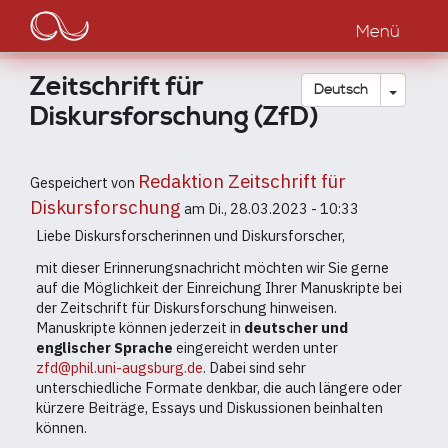
Main
Direkt
zum
Menü
navigation
Inhalt
Zeitschrift für
Dropdow
Deutsch
Diskursforschung (ZfD)
Redaktion Zeitschrift für
Gespeichert von
Diskursforschung
am
Di., 28.03.2023 - 10:33
Liebe Diskursforscherinnen und Diskursforscher,
mit dieser Erinnerungsnachricht möchten wir Sie gerne
auf die Möglichkeit der Einreichung Ihrer Manuskripte bei
der Zeitschrift für Diskursforschung hinweisen.
Manuskripte können jederzeit in
deutscher und
englischer Sprache
eingereicht werden unter
zfd@phil.uni-augsburg.de
. Dabei sind sehr
unterschiedliche Formate denkbar, die auch längere oder
kürzere Beiträge, Essays und Diskussionen beinhalten
können.