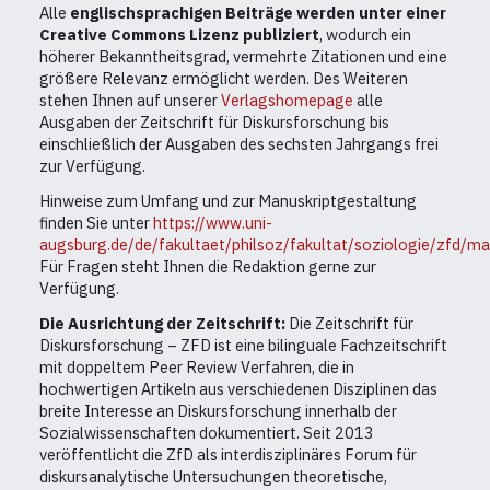
Alle
englischsprachigen Beiträge werden unter einer
Creative Commons Lizenz publiziert
, wodurch ein
höherer Bekanntheitsgrad, vermehrte Zitationen und eine
größere Relevanz ermöglicht werden. Des Weiteren
stehen Ihnen auf unserer
Verlagshomepage
alle
Ausgaben der Zeitschrift für Diskursforschung bis
einschließlich der Ausgaben des sechsten Jahrgangs frei
zur Verfügung.
Hinweise zum Umfang und zur Manuskriptgestaltung
finden Sie unter
https://www.uni-
augsburg.de/de/fakultaet/philsoz/fakultat/soziologie/zfd/ma
Für Fragen steht Ihnen die Redaktion gerne zur
Verfügung.
Die Ausrichtung der Zeitschrift:
Die Zeitschrift für
Diskursforschung – ZFD ist eine bilinguale Fachzeitschrift
mit doppeltem Peer Review Verfahren, die in
hochwertigen Artikeln aus verschiedenen Disziplinen das
breite Interesse an Diskursforschung innerhalb der
Sozialwissenschaften dokumentiert. Seit 2013
veröffentlicht die ZfD als interdisziplinäres Forum für
diskursanalytische Untersuchungen theoretische,