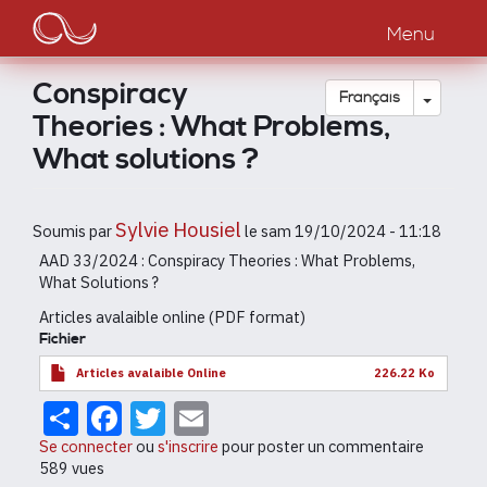
Main
Aller
au
Menu
navigation
contenu
principal
Conspiracy
Toggle
Français
Theories : What Problems,
What solutions ?
Sylvie Housiel
Soumis par
le
sam 19/10/2024 - 11:18
AAD 33/2024 : Conspiracy Theories : What Problems,
What Solutions ?
Articles avalaible online (PDF format)
Fichier
Articles avalaible Online
226.22 Ko
Share
Facebook
Twitter
Email
Se connecter
ou
s'inscrire
pour poster un commentaire
589 vues