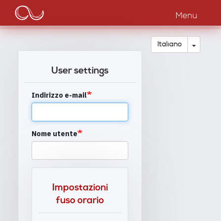
Main
Salta
al
Menu
navigation
contenuto
principale
Toggle
Italiano
User settings
Indirizzo e-mail
Nome utente
Impostazioni
fuso orario