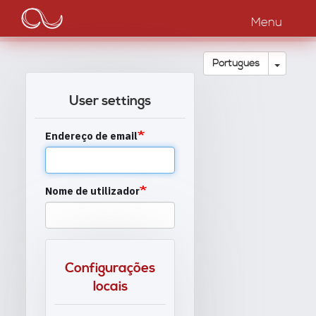
Main
Passar
para
Menu
navigation
o
conteúdo
principal
Toggle
Português
User settings
Endereço de email
Nome de utilizador
Configurações
locais