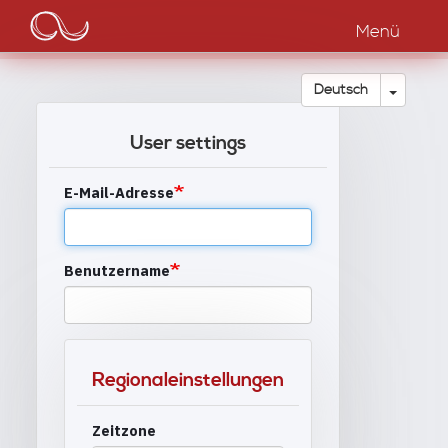
Main
Direkt
zum
Menü
navigation
Inhalt
Dropdow
Deutsch
User settings
E-Mail-Adresse
Benutzername
Regionaleinstellungen
Zeitzone