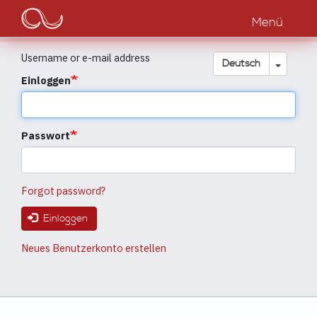
Main
Direkt
zum
Menü
navigation
Inhalt
Username or e-mail address
Dropdow
Deutsch
Einloggen
Passwort
Forgot password?
Einloggen
Neues Benutzerkonto erstellen