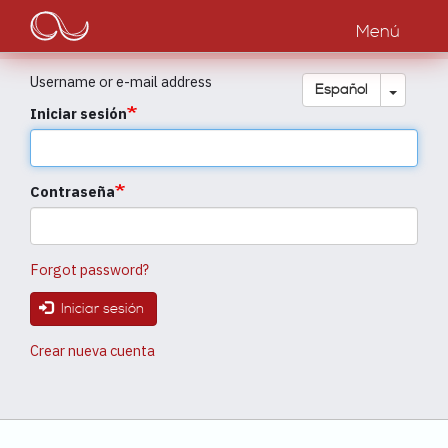
Main
Pasar
al
Menú
navigation
contenido
principal
Username or e-mail address
Toggle
Español
Iniciar sesión
Contraseña
Forgot password?
Iniciar sesión
Crear nueva cuenta