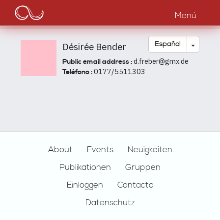
Main
Pasar
al
Menú
navigation
contenido
principal
Toggle
Español
Désirée Bender
d.freber@gmx.de
Public email address :
0177/5511303
Teléfono :
Footer
About
Events
Neuigkeiten
Publikationen
Gruppen
Einloggen
Contacto
Datenschutz