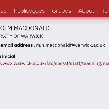
des
Publicações
Grupos
About
To
COLM MACDONALD
RSITY OF WARWICK
m.n.macdonald@warwick.ac.uk
 email address :
 inicial
/www2.warwick.ac.uk/fac/soc/al/staff/teaching/m