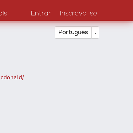
ols
Entrar
Inscreva-se
Toggle Drop
Português
acdonald/