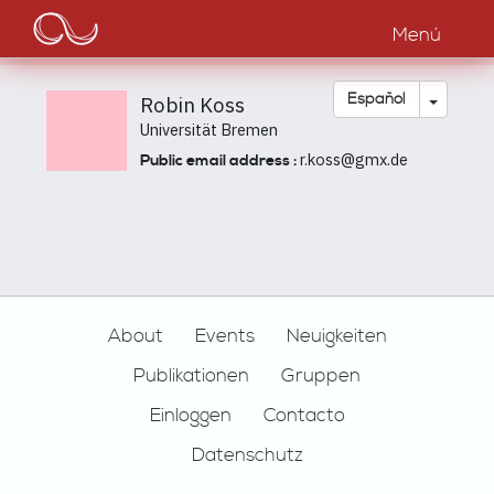
Main
Pasar
al
Menú
navigation
contenido
principal
Toggle
Español
Robin Koss
Universität Bremen
r.koss@gmx.de
Public email address :
Footer
About
Events
Neuigkeiten
Publikationen
Gruppen
Einloggen
Contacto
Datenschutz