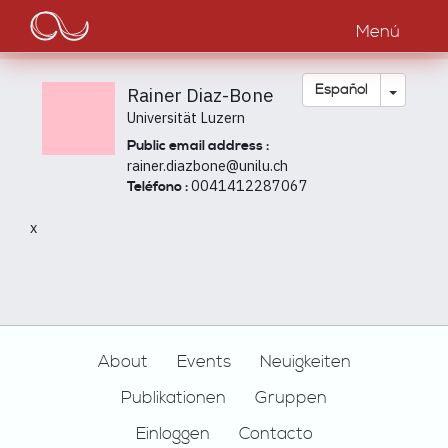
Main
Pasar
al
Menú
navigation
contenido
principal
Toggle
Español
Rainer Diaz-Bone
Universität Luzern
Public email address :
rainer.diazbone@unilu.ch
0041412287067
Teléfono :
x
Footer
About
Events
Neuigkeiten
Publikationen
Gruppen
Einloggen
Contacto