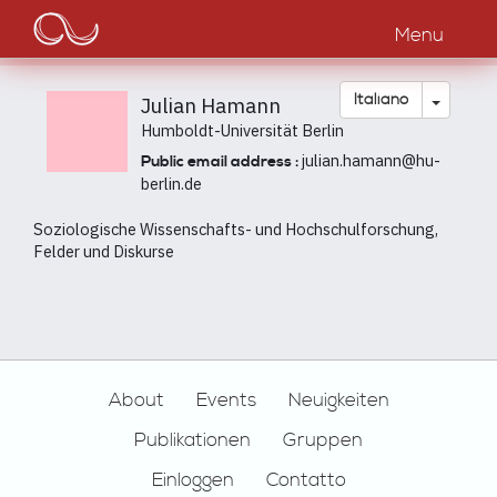
Main
Salta
al
Menu
navigation
contenuto
principale
Toggle
Italiano
Julian Hamann
Humboldt-Universität Berlin
julian.hamann@hu-
Public email address :
berlin.de
Soziologische Wissenschafts- und Hochschulforschung,
Felder und Diskurse
Footer
About
Events
Neuigkeiten
Publikationen
Gruppen
Einloggen
Contatto