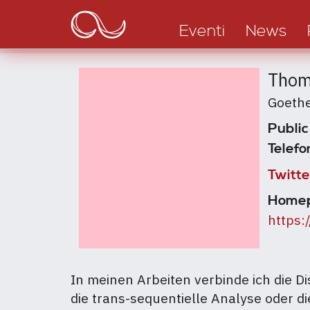
Main
Salta
al
navigation
Eventi
News
contenuto
principale
Thom
Goethe
Public
Telefo
Twitte
Home
https:
In meinen Arbeiten verbinde ich die 
die trans-sequentielle Analyse oder 