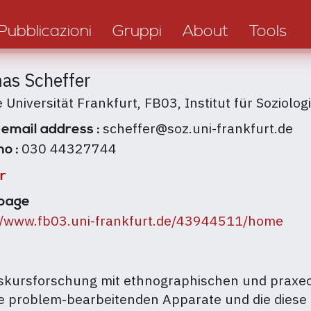
Pubblicazioni
Gruppi
About
Tools
as Scheffer
 Universität Frankfurt, FB03, Institut für Soziolog
scheffer@soz.uni-frankfurt.de
 email address :
030 44327744
no :
r
page
//www.fb03.uni-frankfurt.de/43944511/home
Diskursforschung mit ethnographischen und praxeo
die problem-bearbeitenden Apparate und die diese