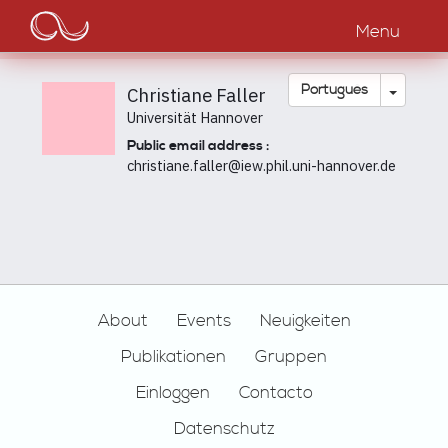
Main
Passar
para
Menu
navigation
o
conteúdo
principal
Toggle
Português
Christiane Faller
Universität Hannover
Public email address :
christiane.faller@iew.phil.uni-hannover.de
Footer
About
Events
Neuigkeiten
Publikationen
Gruppen
Einloggen
Contacto
Datenschutz