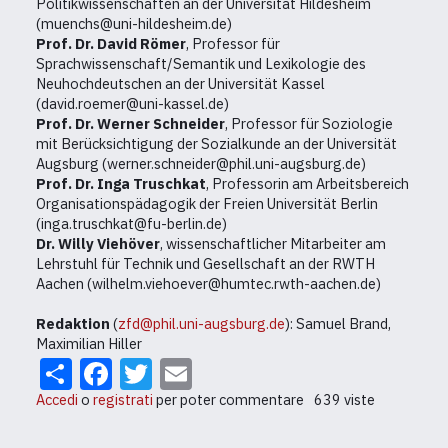
Politikwissenschaften an der Universität Hildesheim
(muenchs@uni-hildesheim.de)
Prof. Dr. David Römer
, Professor für
Sprachwissenschaft/Semantik und Lexikologie des
Neuhochdeutschen an der Universität Kassel
(david.roemer@uni-kassel.de)
Prof. Dr. Werner Schneider
, Professor für Soziologie
mit Berücksichtigung der Sozialkunde an der Universität
Augsburg (werner.schneider@phil.uni-augsburg.de)
Prof. Dr. Inga Truschkat
, Professorin am Arbeitsbereich
Organisationspädagogik der Freien Universität Berlin
(inga.truschkat@fu-berlin.de)
Dr. Willy Viehöver
, wissenschaftlicher Mitarbeiter am
Lehrstuhl für Technik und Gesellschaft an der RWTH
Aachen (wilhelm.viehoever@humtec.rwth-aachen.de)
Redaktion
(
zfd@phil.uni-augsburg.de
): Samuel Brand,
Maximilian Hiller
Share
Facebook
Twitter
Email
Accedi
o
registrati
per poter commentare
639 viste