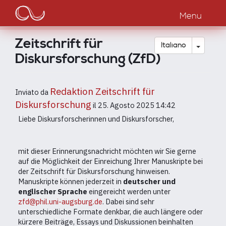
Main
Salta
al
Menu
navigation
contenuto
principale
Zeitschrift für
Toggle
Italiano
Diskursforschung (ZfD)
Redaktion Zeitschrift für
Inviato da
Diskursforschung
il
25. Agosto 2025 14:42
Liebe Diskursforscherinnen und Diskursforscher,
mit dieser Erinnerungsnachricht möchten wir Sie gerne
auf die Möglichkeit der Einreichung Ihrer Manuskripte bei
der Zeitschrift für Diskursforschung hinweisen.
Manuskripte können jederzeit in
deutscher und
englischer Sprache
eingereicht werden unter
zfd@phil.uni-augsburg.de
. Dabei sind sehr
unterschiedliche Formate denkbar, die auch längere oder
kürzere Beiträge, Essays und Diskussionen beinhalten