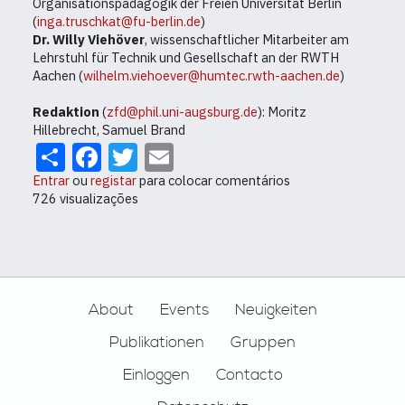
Organisationspädagogik der Freien Universität Berlin
(
inga.truschkat@fu-berlin.de
)
Dr. Willy Viehöver
, wissenschaftlicher Mitarbeiter am
Lehrstuhl für Technik und Gesellschaft an der RWTH
Aachen (
wilhelm.viehoever@humtec.rwth-aachen.de
)
Redaktion
(
zfd@phil.uni-augsburg.de
): Moritz
Hillebrecht, Samuel Brand
Share
Facebook
Twitter
Email
Entrar
ou
registar
para colocar comentários
726 visualizações
Footer
About
Events
Neuigkeiten
Publikationen
Gruppen
Einloggen
Contacto