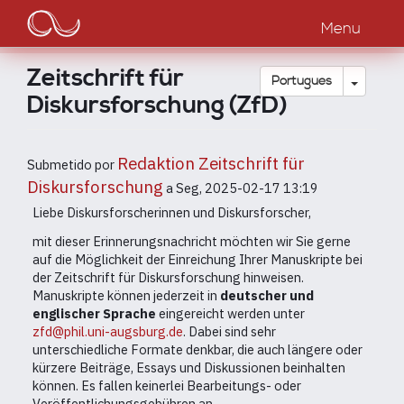
Main
Passar
para
Menu
navigation
o
conteúdo
Zeitschrift für
principal
Toggle
Português
Diskursforschung (ZfD)
Redaktion Zeitschrift für
Submetido por
Diskursforschung
a
Seg, 2025-02-17 13:19
Liebe Diskursforscherinnen und Diskursforscher,
mit dieser Erinnerungsnachricht möchten wir Sie gerne
auf die Möglichkeit der Einreichung Ihrer Manuskripte bei
der Zeitschrift für Diskursforschung hinweisen.
Manuskripte können jederzeit in
deutscher und
englischer Sprache
eingereicht werden unter
zfd@phil.uni-augsburg.de
. Dabei sind sehr
unterschiedliche Formate denkbar, die auch längere oder
kürzere Beiträge, Essays und Diskussionen beinhalten
können. Es fallen keinerlei Bearbeitungs- oder
Veröffentlichungsgebühren an.