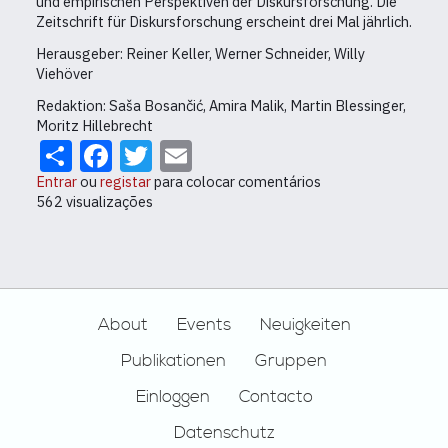
und empirischen Perspektiven der Diskursforschung. Die
Zeitschrift für Diskursforschung erscheint drei Mal jährlich.
Herausgeber: Reiner Keller, Werner Schneider, Willy
Viehöver
Redaktion: Saša Bosančić, Amira Malik, Martin Blessinger,
Moritz Hillebrecht
Share
Facebook
Twitter
Email
Entrar
ou
registar
para colocar comentários
562 visualizações
Footer
About
Events
Neuigkeiten
Publikationen
Gruppen
Einloggen
Contacto
Datenschutz