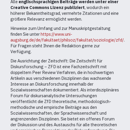
Alle
englischsprachigen Beiträge werden unter einer
Creative Commons Lizenz publiziert
, wodurch ein
höherer Bekanntheitsgrad, vermehrte Zitationen und eine
größere Relevanz ermöglicht werden.
Hinweise zum Umfang und zur Manuskriptgestaltung
finden Sie unter
https://www.uni-
augsburg.de/de/fakultaet/philsoz/fakultat/soziologie/zfd/
.
Für Fragen steht Ihnen die Redaktion gerne zur
Verfügung.
Die Ausrichtung der Zeitschrift: Die Zeitschrift für
Diskursforschung – ZFD ist eine Fachzeitschrift mit
doppeltem Peer Review Verfahren, die in hochwertigen
Artikeln aus verschiedenen Disziplinen das wachsende
Interesse an Diskursforschung innerhalb der
Sozialwissenschaften dokumentiert. Als interdisziplinäres
Forum für diskursanalytische Untersuchungen
veröffentlicht die ZfD theoretische, methodologisch-
methodische und empirische Beiträge aus den
Sozialwissenschaften, der Sprachwissenschaft und
angrenzenden Disziplinen. Sie bietet ein offenes Forum
der Diskussion und des Austauschs für alle theoretischen