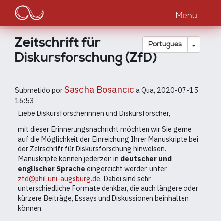
Main
Passar
para
Menu
navigation
o
conteúdo
Zeitschrift für
principal
Toggle
Português
Diskursforschung (ZfD)
Sascha Bosancic
Submetido por
a
Qua, 2020-07-15
16:53
Liebe Diskursforscherinnen und Diskursforscher,
mit dieser Erinnerungsnachricht möchten wir Sie gerne
auf die Möglichkeit der Einreichung Ihrer Manuskripte bei
der Zeitschrift für Diskursforschung hinweisen.
Manuskripte können jederzeit in
deutscher und
englischer Sprache
eingereicht werden unter
zfd@phil.uni-augsburg.de
. Dabei sind sehr
unterschiedliche Formate denkbar, die auch längere oder
kürzere Beiträge, Essays und Diskussionen beinhalten
können.