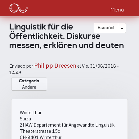
Main
Pasar
al
Menú
navigation
contenido
principal
Linguistik für die
Toggle
Español
Öffentlichkeit. Diskurse
messen, erklären und deuten
Philipp Dreesen
Enviado por
el
Vie, 31/08/2018 -
14:49
Categoría
Andere
Winterthur
Suiza
ZHAW Departement für Angewandte Linguistik
Theaterstrasse 15c
CH-8401 Winterthur