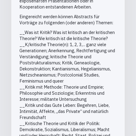
exposéhaften Präsentationen oder in
Kooperation entstandenen Arbeiten.
Eingereicht werden können Abstracts für
Vorträge zu folgenden (oder anderen) Themen:
__Was ist Kritik? Was ist kritisch an der kritischen
Theorie? Wie kritisch ist die kritische Theorie?
__K/kritische Theorie(n): 1, 2, 3,... ganz viele
Generationen; Anerkennung, Rechtfertigung und
Verständigung; kritische Theorie und
Poststrukturalismus; Kritik, Geneaologie,
Dekonstruktion; Kantianismus, Hegelianismus,
Nietzscheanismus; Postcolonial Studies,
Feminismus und queer
__Kritik mit Methode: Theorie und Empirie;
Philosophie und Soziologie; Erkenntnis und
Interesse; militante Untersuchung
__Kritik und das Gute Leben: Begehren, Liebe,
Intimität, Affekte, „das Private“ und natürlich
Freundschaft
__Kritische Theorie und Kritik der Politik:
Demokratie, Sozialismus, Liberalismus; Macht
und/oder Herrschaft; Recht, Staat, Polizei und