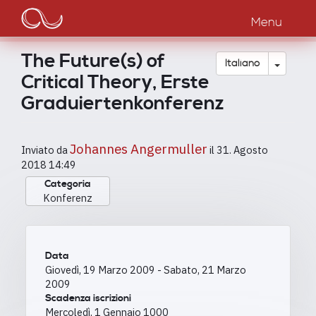
Main
Salta
al
Menu
navigation
contenuto
principale
The Future(s) of
Toggle
Italiano
Critical Theory, Erste
Graduiertenkonferenz
Johannes Angermuller
Inviato da
il
31. Agosto
2018 14:49
Categoria
Konferenz
Data
Giovedì, 19 Marzo 2009
-
Sabato, 21 Marzo
2009
Scadenza iscrizioni
Mercoledì, 1 Gennaio 1000