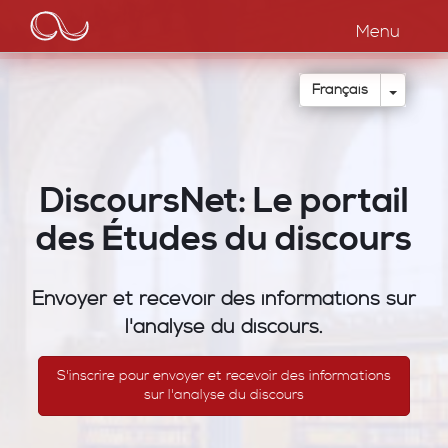
Main
Aller
au
Menu
navigation
contenu
principal
Toggle
Français
DiscoursNet: Le portail
des Études du discours
Envoyer et recevoir des informations sur
l'analyse du discours.
S'inscrire pour envoyer et recevoir des informations
sur l'analyse du discours