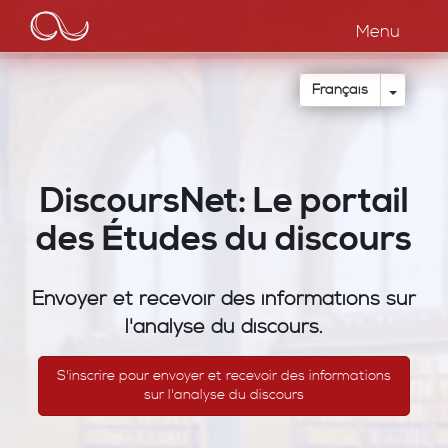
Main
Aller
au
Menu
navigation
contenu
principal
Toggle
Français
DiscoursNet: Le portail
des Études du discours
Envoyer et recevoir des informations sur
l'analyse du discours.
S'inscrire pour envoyer et recevoir des informations
sur l'analyse du discours